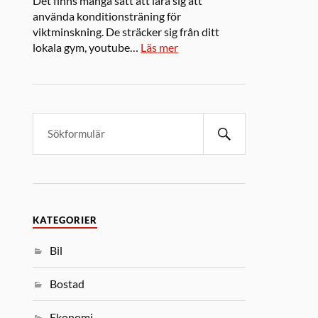
Det finns många sätt att lära sig att
använda konditionsträning för
viktminskning. De sträcker sig från ditt
lokala gym, youtube…
Läs mer
KATEGORIER
Bil
Bostad
Ekonomi